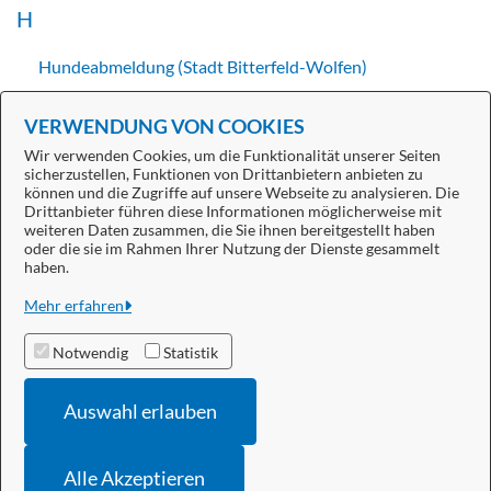
H
Hundeabmeldung (Stadt Bitterfeld-Wolfen)
Hundeanmeldung (Stadt Bitterfeld-Wolfen)
VERWENDUNG VON COOKIES
Wir verwenden Cookies, um die Funktionalität unserer Seiten
sicherzustellen, Funktionen von Drittanbietern anbieten zu
können und die Zugriffe auf unsere Webseite zu analysieren. Die
Drittanbieter führen diese Informationen möglicherweise mit
weiteren Daten zusammen, die Sie ihnen bereitgestellt haben
oder die sie im Rahmen Ihrer Nutzung der Dienste gesammelt
Stadt Bitterfeld-Wolfen
haben.
Alle Rechte vorbehalten
Mehr erfahren
Notwendig
Statistik
Datenschutzerklärung
Auswahl erlauben
Impressum
Barrierefreiheit
Alle Akzeptieren