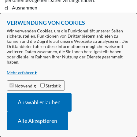
personenbezogenen Daten verlangt haben.
c) Ausnahmen
Das Recht auf Löschung besteht nicht, soweit die
Verarbeitung erforderlich ist
VERWENDUNG VON COOKIES
(1) zur Ausübung des Rechts auf freie Meinungsäußerung
Wir verwenden Cookies, um die Funktionalität unserer Seiten
sicherzustellen, Funktionen von Drittanbietern anbieten zu
und Information;
können und die Zugriffe auf unsere Webseite zu analysieren. Die
(2) zur Erfüllung einer rechtlichen Verpflichtung, die die
Drittanbieter führen diese Informationen möglicherweise mit
Verarbeitung nach dem Recht der Union oder der
weiteren Daten zusammen, die Sie ihnen bereitgestellt haben
oder die sie im Rahmen Ihrer Nutzung der Dienste gesammelt
Mitgliedstaaten, dem der Verantwortliche unterliegt,
haben.
erfordert, oder zur Wahrnehmung einer Aufgabe, die im
Mehr erfahren
öffentlichen Interesse liegt oder in Ausübung öffentlicher
Gewalt erfolgt, die dem Verantwortlichen übertragen wurde;
Notwendig
Statistik
(3) aus Gründen des öffentlichen Interesses im Bereich der
öffentlichen Gesundheit gemäß Art. 9 Abs. 2 lit. h und i sowie
Auswahl erlauben
Art. 9 Abs. 3 DSGVO;
(4) für im öffentlichen Interesse liegende Archivzwecke,
wissenschaftliche oder historische Forschungszwecke oder
Alle Akzeptieren
für statistische Zwecke gem. Art. 89 Abs. 1 DSGVO, soweit
das unter Abschnitt a) genannte Recht voraussichtlich die