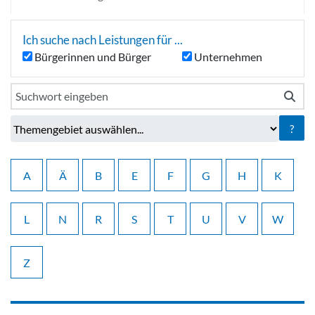
Ich suche nach Leistungen für ...
Bürgerinnen und Bürger
Unternehmen
?
A
Ä
B
E
F
G
H
K
L
N
R
S
T
U
V
W
Z