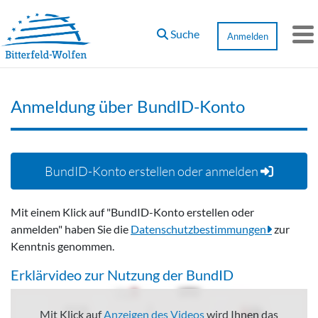
Zum Hauptinhalt springen
Suche
Anmelden
M
Anmeldung über BundID-Konto
BundID-Konto erstellen oder anmelden
Mit einem Klick auf "BundID-Konto erstellen oder
anmelden" haben Sie die
Datenschutzbestimmungen
zur
Kenntnis genommen.
Erklärvideo zur Nutzung der BundID
Mit Klick auf
Anzeigen des Videos
wird Ihnen das