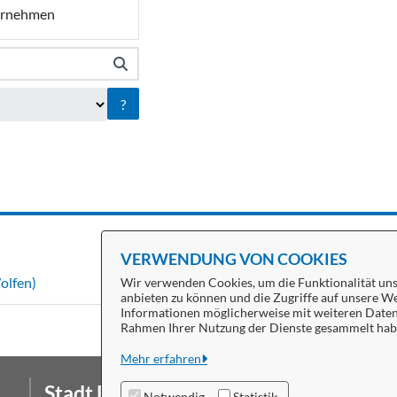
rnehmen
?
VERWENDUNG VON COOKIES
olfen)
Wir verwenden Cookies, um die Funktionalität unse
anbieten zu können und die Zugriffe auf unsere We
Informationen möglicherweise mit weiteren Daten z
Rahmen Ihrer Nutzung der Dienste gesammelt hab
Mehr erfahren
Stadt Bitterfeld-Wolfen
Da
Notwendig
Statistik